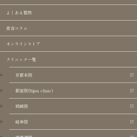
方、仕上がりイメージ別の違い、よくある質問ま
よくある質問
でをわかりやすくまとめました。ぜひ参考にして
ください。
美容コラム
オンラインストア
糸リフトは何本必要？基本の考え方
クリニック一覧
京都本院
銀座院(Bijuu clinic)
岡崎院
岐阜院