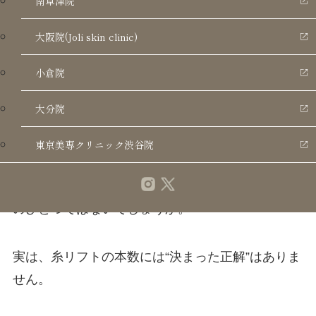
南草津院
大阪院(Joli skin clinic)
小倉院
大分院
「糸リフトって、何本くらい入れるのが正解な
の？」
東京美専クリニック渋谷院
施術を検討している方が最初に気になるポイント
のひとつではないでしょうか。
実は、糸リフトの本数には“決まった正解”はありま
せん。