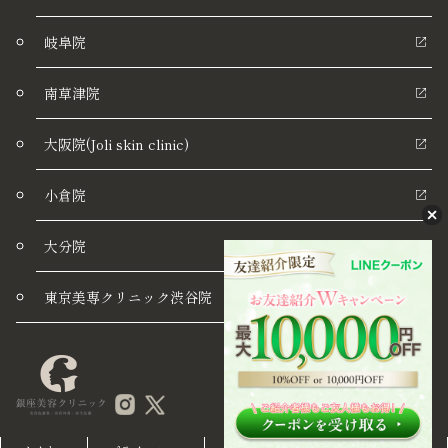
岐阜院
南草津院
大阪院(Joli skin clinic)
小倉院
大分院
東京美専クリニック渋谷院