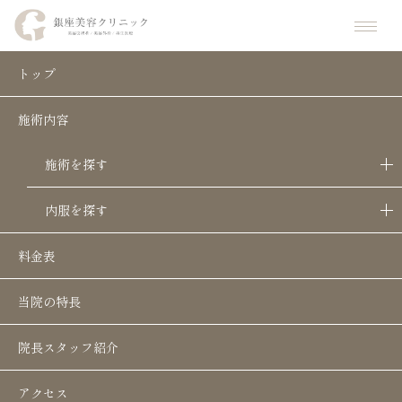
ホーム
美容コラム
【医師監修】糸リフトは何本必要？仕上がり別の目安と選び方
トップ
施術内容
【医師監修】糸リフトは何本必要？仕上
がり別の目安と選び方
施術を探す
「フェイスラインのもたつきが気になる…」「糸
内服を探す
リフトって何本入れるのが普通なの？」
料金表
実際に必要な本数は、年齢やたるみの進み具合、
当院の特長
理想とする仕上がりによって大きく変わります。
院長スタッフ紹介
このコラムでは、糸リフトの本数の目安や決まり
アクセス