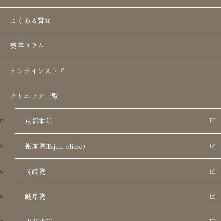
Qスイッチルビーレーザー
よくある質問
レーザー光で一気に解決
美容コラム
こんな方におすすめ
オンラインストア
シミを取りたい
クリニック一覧
あざの治療をしたい
タトゥーを除去したい
京都本院
銀座院(Bijuu clinic)
岡崎院
LINEで問い合わせ
岐阜院