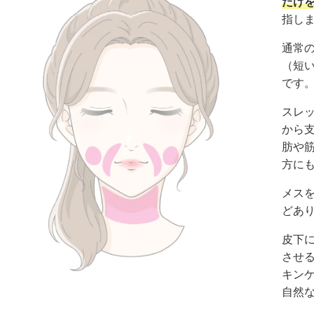
だけ
指し
通常
（短
です
スレ
から
肪や
方に
メス
どあ
皮下
させ
キン
自然