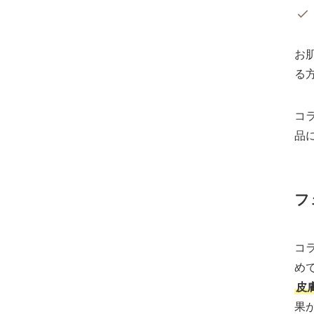
お
る
コ
品
フ
コ
め
皮
果