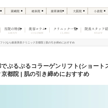
岡崎院
岐阜院
南草津院
大阪院
小倉院
当院の特長
美容コラム
クリニック一覧
院長スタッフ
ABOUT
COLUMN
CLINIC
STAFF
フト)なら銀座美容クリニック京都院 | 肌の引き締めにおすすめ
都でぷるぷるコラーゲンリフト(ショート
京都院 | 肌の引き締めにおすすめ