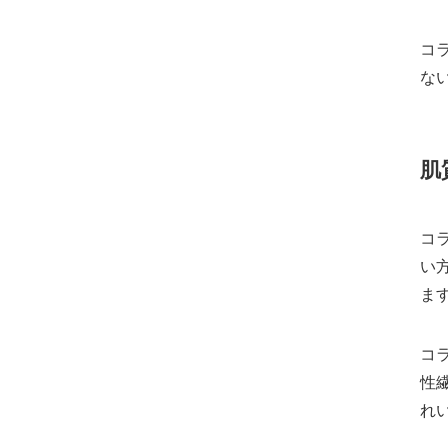
コ
な
肌
コ
い
ま
コ
性
れ