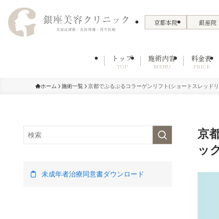
京都本院
銀座院
トップ
施術内容
料金表
TOP
MENU
PRICE
ホーム
施術一覧
京都でぷるぷるコラーゲンリフト(ショートスレッドリ
京
ック
未成年者治療同意書ダウンロード