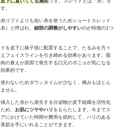
を皮下に置いてくる施術
です。スレッドとは「糸」を
ます。
の糸リフトよりも短い糸を使うためショートスレッド
い糸）と呼ばれ、
細部の調整がしやすい
のが特徴の1つ
。
ッドを皮下に格子状に配置することで、たるみを方々
支えフェイスラインを引き締める効果があります。脂
筋肉の衰えが原因で発生する口元のポニョが気になる
も効果的です。
を使わないためダウンタイムが少なく、痛みもほとん
りません。
に挿入した糸から派生する分泌物が皮下組織を活性化
るため、
お肌にツヤやハリ
をもらたします。今までス
ケアにかけていた時間や費用を節約して、ハリのある
な美肌を手にいれることができます。