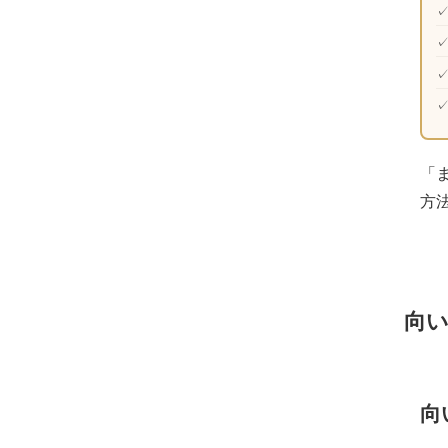
✓
✓
✓
「
方
向
向