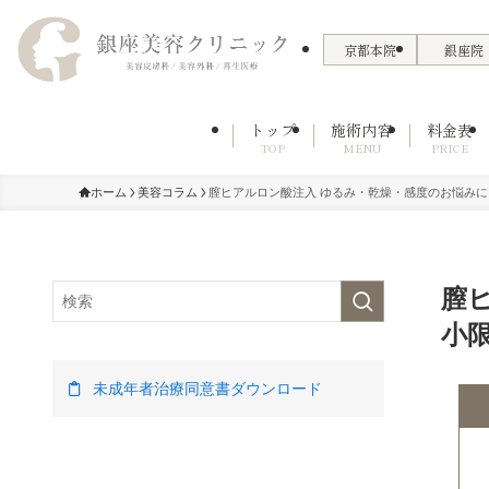
京都本院
銀座院
トップ
施術内容
料金表
TOP
MENU
PRICE
ホーム
美容コラム
膣ヒアルロン酸注入 ゆるみ・乾燥・感度のお悩み
膣
小
未成年者治療同意書ダウンロード