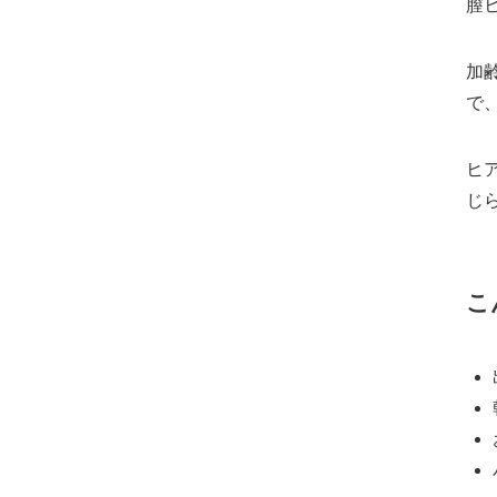
膣
加
で
ヒ
じ
こ