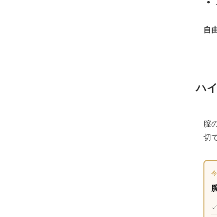
自
ハ
膣
切
今