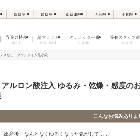
岡崎院
岐阜院
南草津院
大阪院
小倉院
当院の特長
美容コラム
クリニック一覧
院長スタッフ
ABOUT
COLUMN
CLINIC
STAFF
にメスなし・ダウンタイム最小限
ヒアルロン酸注入 ゆるみ・乾燥・感度の
限
こんなお悩みありま
「出産後、なんとなくゆるくなった気がして……」