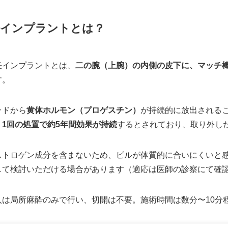
妊インプラントとは？
妊インプラントとは、
二の腕（上腕）の内側の皮下に、マッチ
す。
ッドから
黄体ホルモン（プロゲスチン）
が持続的に放出される
。
1回の処置で約5年間効果が持続
するとされており、取り外し
ストロゲン成分を含まないため、ピルが体質的に合いにくいと
して検討いただける場合があります（適応は医師の診察にて確
入は局所麻酔のみで行い、切開は不要。施術時間は数分〜10分