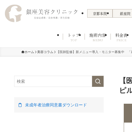
京都本院
銀座院
トップ
施術内容
料金表
TOP
MENU
PRICE
ホーム
美容コラム
【医師監修】新メニュー導入・モニター募集中 「
【
ピ
未成年者治療同意書ダウンロード