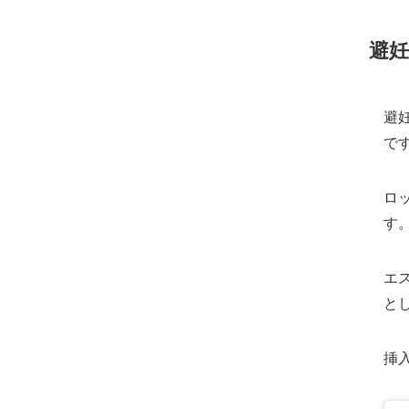
避
避
で
ロ
す
エ
と
挿