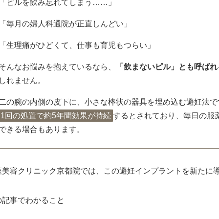
「ピルを飲み忘れてしまう……」
「毎月の婦人科通院が正直しんどい」
「生理痛がひどくて、仕事も育児もつらい」
そんなお悩みを抱えているなら、
「飲まないピル」とも呼ばれ
しれません。
二の腕の内側の皮下に、小さな棒状の器具を埋め込む避妊法で
1回の処置で約5年間効果が持続
するとされており、毎日の服
できる場合もあります。
座美容クリニック京都院では、この避妊インプラントを新たに
の記事でわかること