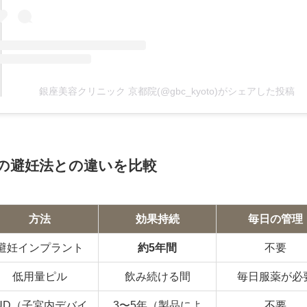
銀座美容クリニック 京都院(@gbc_kyoto)がシェアした投稿
の避妊法との違いを比較
方法
効果持続
毎日の管理
避妊インプラント
約5年間
不要
低用量ピル
飲み続ける間
毎日服薬が必
IUD（子宮内デバイ
3〜5年（製品によ
不要