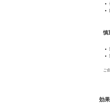
慎
ご
効