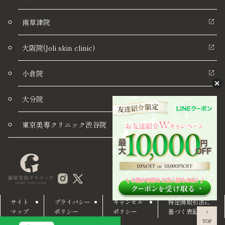
南草津院
大阪院(Joli skin clinic)
小倉院
大分院
東京美専クリニック渋谷院
サイト
プライバシー
キャンセル
特定商取引法に
マップ
ポリシー
ポリシー
基づく表記
↑
TOP