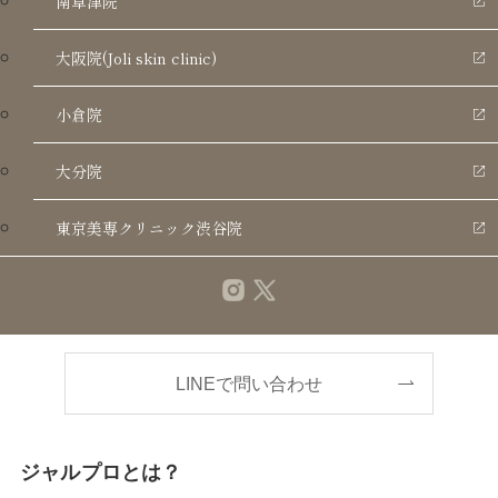
南草津院
こんな方におすすめ
大阪院(Joli skin clinic)
肌のハリや弾力が落ちてきたと感じる方
小倉院
小じわやクマが気になる方
大分院
肌質を改善したい人
東京美専クリニック渋谷院
肌の再生力を高めたい方
LINEで問い合わせ
ジャルプロとは？