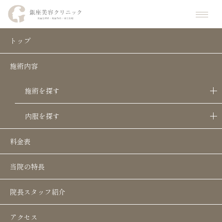
ホーム
施術一覧
京都でジャルプロシリーズなら銀座美容クリニック京都院｜肌のリフティ
トップ
施術内容
京都でジャルプロシリーズなら銀座美容
クリニック京都院｜肌のリフティングに
施術を探す
おすすめ
内服を探す
目次
料金表
当院の特長
ジャルプロシリーズの特徴・効果・メリ
ット/おすすめな理由
院長スタッフ紹介
3種類のジャルプロシリーズの特徴
アクセス
ジャルプロシリーズの副作用・ダウンタ