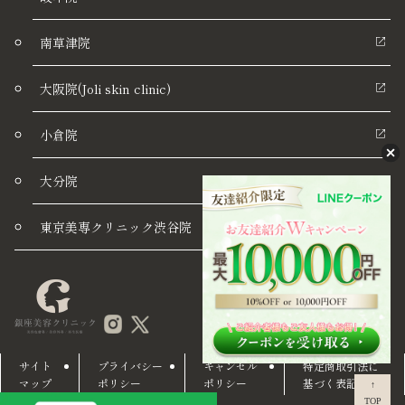
南草津院
大阪院(Joli skin clinic)
小倉院
大分院
東京美専クリニック渋谷院
サイト
プライバシー
キャンセル
特定商取引法に
マップ
ポリシー
ポリシー
基づく表記
↑
TOP