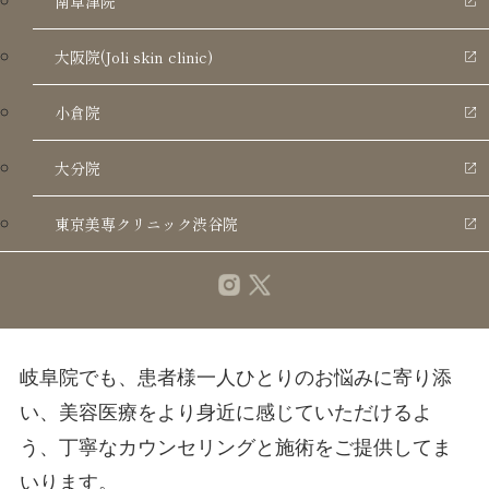
南草津院
大阪院(Joli skin clinic)
■ 岐阜院 開院記念キャンペーン（7月31日まで）
新院オープンを記念いたしまして、7月中にご来院
小倉院
いただいた患者様を対象に、大変お得なキャンペ
大分院
ーンを実施いたします。
東京美専クリニック渋谷院
・全施術：20% OFF
・モニター募集：50% OFF
岐阜院でも、患者様一人ひとりのお悩みに寄り添
い、美容医療をより身近に感じていただけるよ
う、丁寧なカウンセリングと施術をご提供してま
いります。