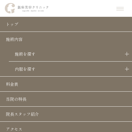
ホーム
お知らせ
お知らせ
銀座美容クリニック岐阜院 開院のお知らせ
トップ
施術内容
銀座美容クリニック岐阜院 開院のお知ら
せ
施術を探す
お知らせ
キャンペーン
内服を探す
平素より銀座美容クリニック京都院をご愛顧いた
だき、誠にありがとうございます。
料金表
当院の特長
このたび、銀座美容クリニックは新たに「岐阜
院」を開院することとなりました。
院長スタッフ紹介
アクセス
皆様に新しく綺麗な院内や当院の雰囲気をご覧い