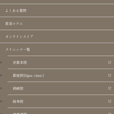
ただくため、グランドオープンに先駆けまして内
よくある質問
覧会を開催いたします。
美容コラム
■ 岐阜院 オープン詳細
オンラインストア
・内覧会：7月13日(月)・7月14日(火)
・グランドオープン（開院日）：7月15日(水)
クリニック一覧
京都本院
【内覧会のご予約方法】
内覧会へのご参加・ご予約は、以下の「岐阜院 公
銀座院(Bijuu clinic)
式LINE」より承っております。お気軽にご登録・
岡崎院
ご連絡ください。
岐阜院
LINE予約