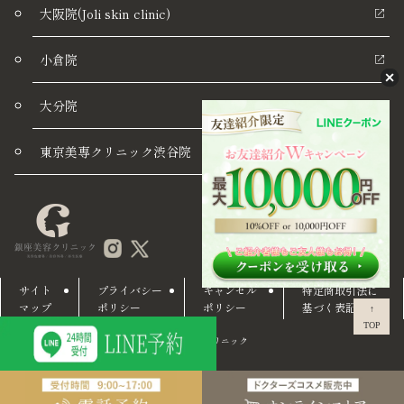
大阪院(Joli skin clinic)
小倉院
大分院
東京美専クリニック渋谷院
サイト
プライバシー
キャンセル
特定商取引法に
マップ
ポリシー
ポリシー
基づく表記
↑
TOP
© 銀座美容クリニック