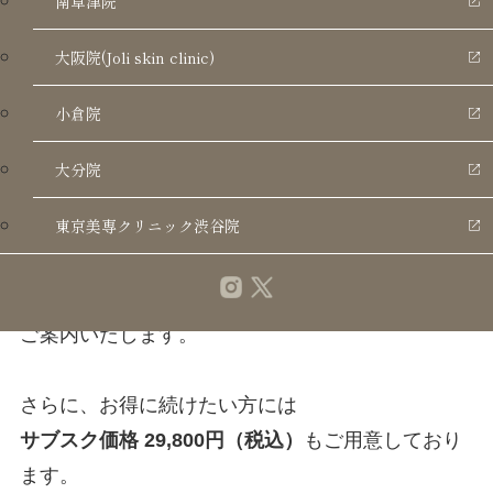
南草津院
いつまでも健やかに、若々しく過ごしてほしい大
大阪院(Joli skin clinic)
切なお父さまへ。
小倉院
内側から毎日をサポートする次世代のエイジング
ケアとして、Dr.NMNを期間限定の特別価格でご用
大分院
意いたしました。
東京美専クリニック渋谷院
通常価格 38,500円（税込）のところ、
期間限定キャンペーン価格 33,000円（税込）
にて
ご案内いたします。
さらに、お得に続けたい方には
サブスク価格 29,800円（税込）
もご用意しており
ます。