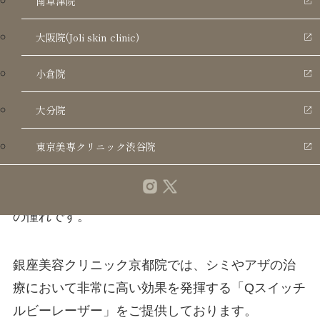
南草津院
大阪院(Joli skin clinic)
小倉院
「年齢を重ねるごとに増えてきたシミ」
大分院
「ずっと気になっていた生まれつきのアザ」
鏡を見るたびに、ため息をついていませんか？
東京美専クリニック渋谷院
透明感のある均一な肌は、多くの方にとって永遠
の憧れです。
銀座美容クリニック京都院では、シミやアザの治
療において非常に高い効果を発揮する「Qスイッチ
ルビーレーザー」をご提供しております。