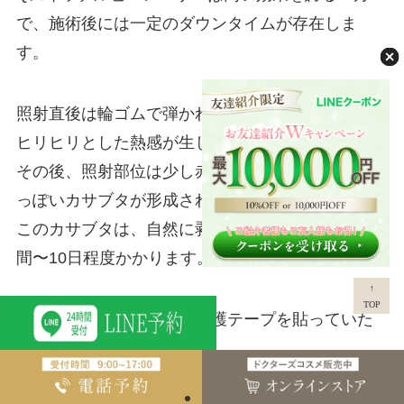
で、施術後には一定のダウンタイムが存在しま
す。
照射直後は輪ゴムで弾かれたような軽い痛みと、
ヒリヒリとした熱感が生じます。
その後、照射部位は少し赤く腫れ、数日以内に黒
っぽいカサブタが形成されます。
このカサブタは、自然に剥がれ落ちるまで約1週
間〜10日程度かかります。
↑
TOP
この期間中、照射部位に保護テープを貼っていた
だく必要があります。
テープの上からであればメイクは可能ですが、目