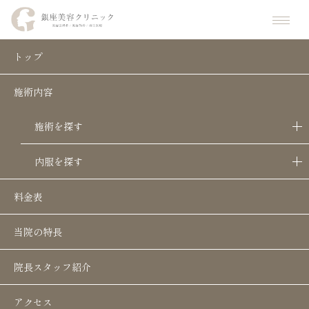
ホーム
施術一覧
京都でQスイッチルビーレーザーなら銀座美容クリニック京都院 | シミ
トップ
施術内容
京都でQスイッチルビーレーザーなら銀
座美容クリニック京都院 | シミ・アザ改
施術を探す
善におすすめ
内服を探す
料金表
当院の特長
院長スタッフ紹介
アクセス