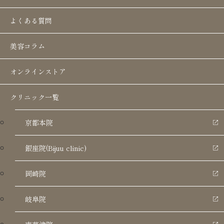
Qスイッチルビーレーザー
よくある質問
薄いシミから深い層にあるアザ（ADMなど）にも
しっかりアプローチ
美容コラム
オンラインストア
こんな方におすすめ
クリニック一覧
✓ ピコレーザーでは取れなかった薄いシミを
京都本院
消したい
✓ ADM（後天性真皮メラノサイトーシス）
銀座院(Bijuu clinic)
などのアザが気になる
✓ 少ない回数で確実にシミ・そばかすを取り
岡崎院
たい
岐阜院