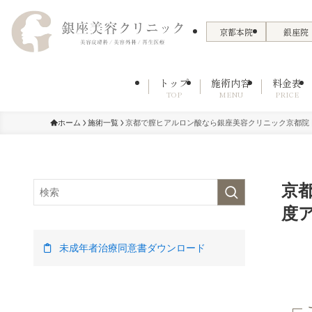
京都本院
銀座院
トップ
施術内容
料金表
TOP
MENU
PRICE
ホーム
施術一覧
京都で膣ヒアルロン酸なら銀座美容クリニック京都院 
京
度
未成年者治療同意書ダウンロード