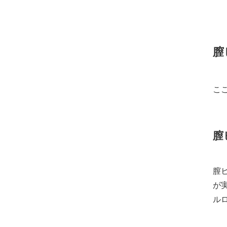
膣
こ
膣
膣
が
ル