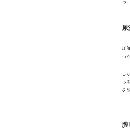
ら
尿
尿
っ
し
ら
を
膣