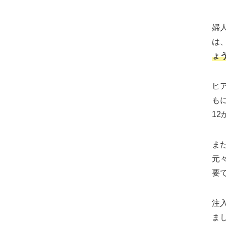
婦
は
ょ
ヒ
も
1
ま
元
要
注
ま