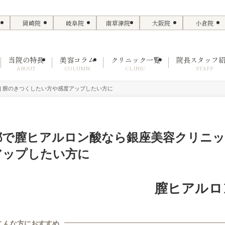
岡崎院
岐阜院
南草津院
大阪院
小倉院
当院の特長
美容コラム
クリニック一覧
院長スタッフ
ABOUT
COLUMN
CLINIC
STAFF
| 膣のきつくしたい方や感度アップしたい方に
都で膣ヒアルロン酸なら銀座美容クリニック
アップしたい方に
膣ヒアルロ
こんな方におすすめ