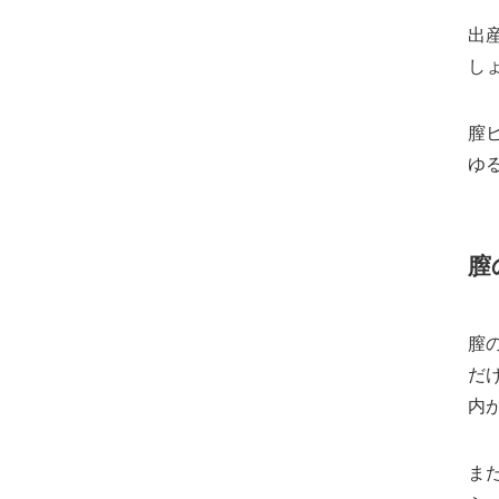
出
し
膣
ゆ
膣
膣
だ
内
ま