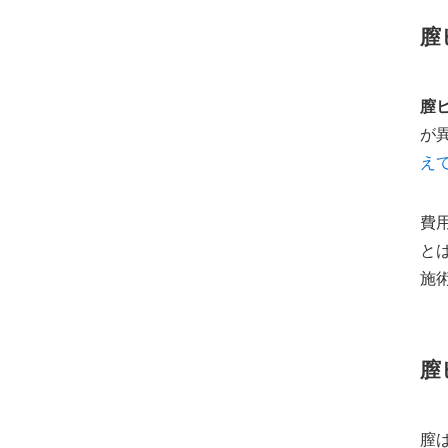
膣
膣
が
え
費
と
施
膣
膣