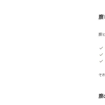
膣
膣
そ
膣